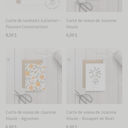
Carte de souhaits à planter –
Carte de voeux de Joannie
Passion Construction
Houle
8,50
$
6,00
$
Inscris-toi à
l'infolettre pour
recevoir 10% de
rabais
Sois le premier à être informé de nos
Carte de voeux de Joannie
Carte de voeux de Joannie
nouveaux produits et offres exclusives.
Houle – Agrumes
Houle – Bouquet de Noël
6,00
$
6,00
$