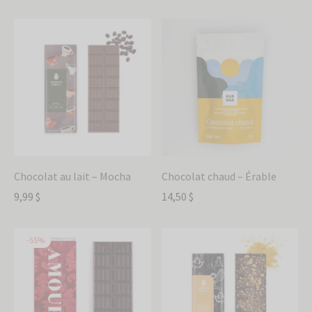
Chocolat au lait – Mocha
Chocolat chaud – Érable
9,99
$
14,50
$
-
55
%