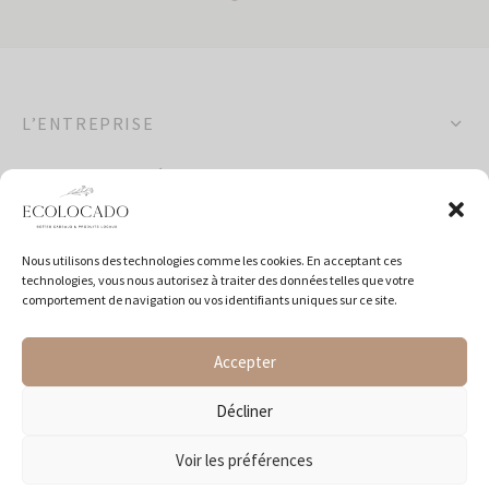
L’ENTREPRISE
OCCASIONS SPÉCIALES
POLITIQUES
Nous utilisons des technologies comme les cookies. En acceptant ces
technologies, vous nous autorisez à traiter des données telles que votre
SUIVEZ-NOUS
comportement de navigation ou vos identifiants uniques sur ce site.
Accepter
Décliner
Voir les préférences
© 2026 Ecolocado - Tous Droits Réservés |
Conception web
par
Agence Web