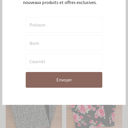
rabais
Sois le premier à être informé de nos
nouveaux produits et offres exclusives.
Essuies-tout réutilisables –
Essuies-tout réutilisables –
Melon d’eau
Noir et blanc
21,95
$
20,95
$
Envoyer