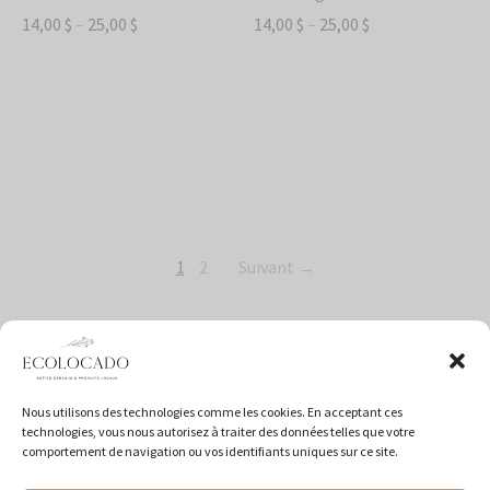
14,00
$
–
25,00
$
14,00
$
–
25,00
$
1
2
Suivant →
Nous utilisons des technologies comme les cookies. En acceptant ces
technologies, vous nous autorisez à traiter des données telles que votre
comportement de navigation ou vos identifiants uniques sur ce site.