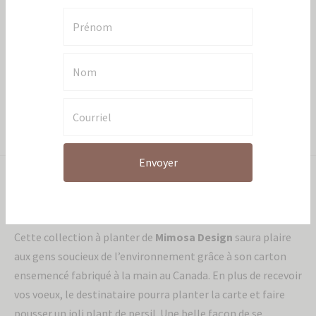
nouveaux produits et offres exclusives.
Catégories:
Carte de voeux
,
Articles individuels
,
Cartes de voeux et papeterie
Partager
Description
Envoyer
Cette collection à planter de
Mimosa Design
saura plaire
aux gens soucieux de l’environnement grâce à son carton
ensemencé fabriqué à la main au Canada. En plus de recevoir
vos voeux, le destinataire pourra planter la carte et faire
pousser un joli plant de persil. Une belle façon de se