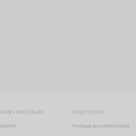
le – Le coureur des bois
Brunch du dimanche
98,00
$
r au panier
Ajouter au panier
SIONS SPÉCIALES
POLITIQUES
Valentin
Politique de confidentialité