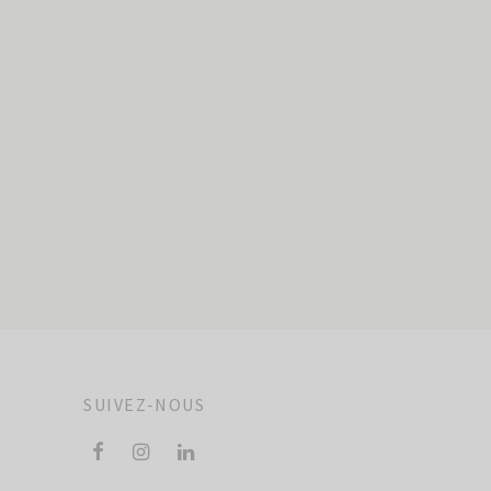
Ambiance chaleureuse
173,00
$
Ajouter au panier
SUIVEZ-NOUS