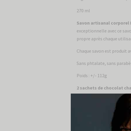
270 ml
Savon artisanal corporel
exceptionnelle avec ce savo
propre après chaque utilisa
Chaque savon est produit av
Sans phtalate, sans parabè
Poids : +/- 112g
2 sachets de chocolat ch
avec ce Chocolat Chaud Onc
de qualité supérieure à la 
Chandelle de soya Frambo
framboises sauvages cueillie