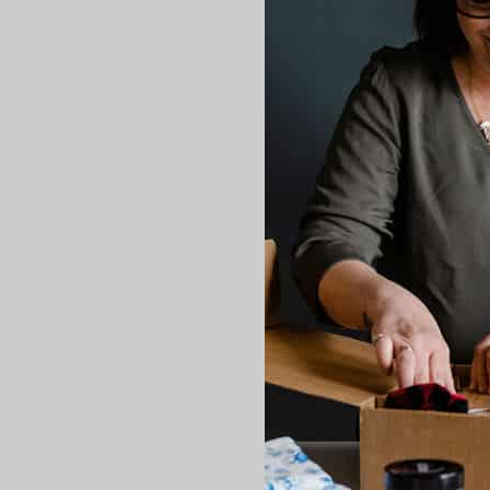
Cette bougie nous transpor
avec amour et dans notre cu
212ml / Environ 50 heures
B
as chauds bandes roses 
dans vos pieds! Vous découvr
Longueur mi-mollet
Laver à la machine et séch
Fabriqués au Québec
Composition : 50% laine / 2
Baume à lèvres naturel –
utiliser au quotidien.
Faites du bien à vos lèvres.
Sans parfums ni colorants.