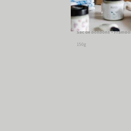
Ingrédients:
huile de Cocos N
d’arôme bio à la framboise,
Sac de bonbons – Framboi
150g