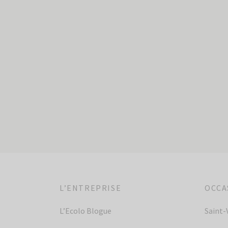
Fringale – La Fée
Fringa
98,00
$
98,00
$
Ajouter au panier
Ajoute
L’ENTREPRISE
OCCA
L’Ecolo Blogue
Saint-