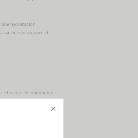
’une hydratation
laisse une peau douce et
e chocolatée inoubliable
e l’intensité du chocolat
 de saveurs exquises.
appelle les poignées de
e fruit estival.