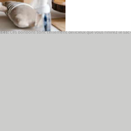
ucifera (noix de coco), Cera Alba (cire d’abeille), huile de Prunus 
 tocophérol (vitamine E), huile de Simmondsia Chinensis (jojoba).
ses:
Ces bonbons sont tellement délicieux que vous finirez le sac