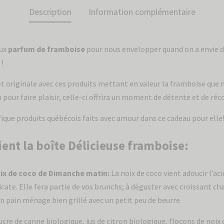
Description
Information complémentaire
eux
parfum de framboise
pour nous envelopper quand on a envie d
!
t originale avec ces produits mettant en valeur la framboise que
u pour faire plaisir, celle-ci offrira un moment de détente et de réc
ique produits québécois faits avec amour dans ce cadeau pour elle
ient la boîte Délicieuse framboise:
ix de coco de Dimanche matin:
La noix de coco vient adoucir l’aci
icate. Elle fera partie de vos brunchs; à déguster avec croissant ch
 pain ménage bien grillé avec un petit peu de beurre.
ucre de canne biologique, jus de citron biologique, flocons de noix 