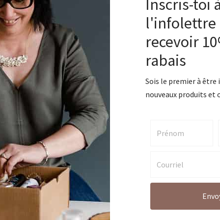
Inscris-toi 
te dans les champs débordant de baies sucrées, dans le potager lu
l'infolettre
isine bercée par la brise des beaux jours.
recevoir 1
rabais
– Chandail de loup:
Le confort de ces bas fera en sorte que vous v
irez des bas douillets pour garder vos pieds au chaud durant les fro
Sois le premier à être
nouveaux produits et o
er par culbutage à basse température.
5% acrylique / 20% nylon / 4% autres fibres (recyclées) / 1% span
 Framboise:
Cette saveur irrésistible de framboise rendra le baume
Envo