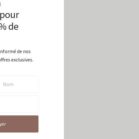
à
xuriant qu’on entretient
 pour
0% de
oudrez toujours les avoir
ides nuits d’hiver.
 informé de nos
ffres exclusives.
dex
 facile et agréable à
yer