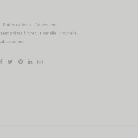
:
Boîtes cadeaux
,
Adolescent
,
eaux prêtes à livrer
,
Pour elle
,
Pour elle
,
tablissement