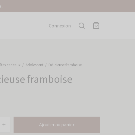
s.
Connexion
îtes cadeaux
/
Adolescent
/
Délicieuse framboise
cieuse framboise
Ajouter au panier