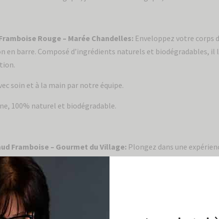
 Framboise Rouge – Marée Chandelles:
Enveloppez votre corps d
n en barre. Composé d’ingrédients naturels et biodégradables, il 
tion.
ec soin et à la main par notre équipe.
ne, 100% naturel et biodégradable.
aud Framboise – Gourmet du Village:
Plongez dans une expérienc
tueux à la Framboise. Cette délicieuse boisson réconfortante mari
douceur acidulée des framboises, créant ainsi une harmonie parfaite
ise rouge – Marée Chandelles:
Cette chandelle de cire de soya r
s à la main et nous envoûte grâce à l’odeur fraîche et acidulée de c