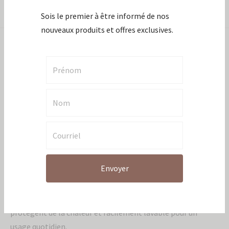
Partager
l'infolettre pour
recevoir 10% de
rabais
Description
Sois le premier à être informé de nos
nouveaux produits et offres exclusives.
Savourez une délicieuse tisane dans une belle tasse que vous
pourrez emporter partout, accompagnée d’une chandelle
et d’un repose-yeux spécialement pour soulager les yeux
fatigués.
La boîte cadeau L’Essentielle contient:
Tasse réutilisable de bambou:
Cette tasse réutilisable est
faite de bambou durable, ce qui en fait un excellent choix
écologique. Le manchon et le couvercle en silicone
protègent de la chaleur et facilement lavable pour un
Envoyer
usage quotidien.