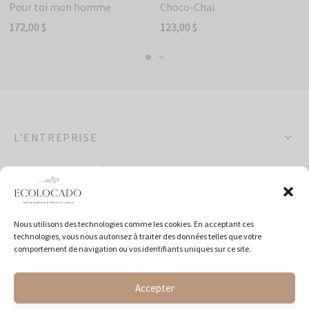
Pour toi mon homme
Choco-Chai
172,00
$
123,00
$
L’ENTREPRISE
OCCASIONS SPÉCIALES
POLITIQUES
Nous utilisons des technologies comme les cookies. En acceptant ces
technologies, vous nous autorisez à traiter des données telles que votre
SUIVEZ-NOUS
comportement de navigation ou vos identifiants uniques sur ce site.
Accepter