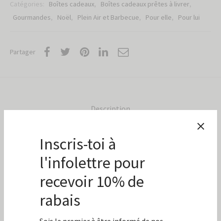
Catégories:
Boîtes cadeaux
,
Boîtes cadeaux prêtes à livrer
,
Gourmandes
,
Noël
,
Plein Air et Barbecue
,
Pour elle
,
Pour lui
Partager
Description
La boîte cadeau idéale pour les passionnés de
cuisine.
Remplie de produits soigneusement
sélectionnés, cette boîte cadeau vous
permettra de préparer un repas digne d’un