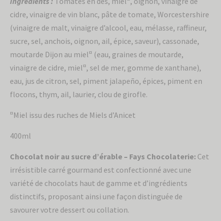
Ingrédients :
Tomates en dés, miel
, oignon, vinaigre de
cidre, vinaigre de vin blanc, pâte de tomate, Worcestershire
(vinaigre de malt, vinaigre d’alcool, eau, mélasse, raffineur,
sucre, sel, anchois, oignon, ail, épice, saveur), cassonade,
¤
moutarde Dijon au miel
(eau, graines de moutarde,
¤
vinaigre de cidre, miel
, sel de mer, gomme de xanthane),
eau, jus de citron, sel, piment jalapeño, épices, piment en
flocons, thym, ail, laurier, clou de girofle.
¤
Miel issu des ruches de Miels d’Anicet
400ml
Chocolat noir au sucre d’érable – Fays Chocolaterie:
Cet
irrésistible carré gourmand est confectionné avec une
variété de chocolats haut de gamme et d’ingrédients
distinctifs, proposant ainsi une façon distinguée de
savourer votre dessert ou collation.