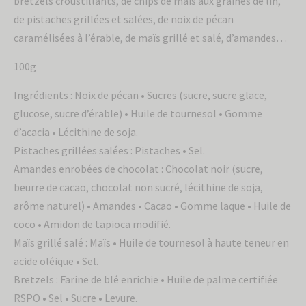
bretzels croustillants, de chips de maïs aux graines de lin,
de pistaches grillées et salées, de noix de pécan
caramélisées à l’érable, de maïs grillé et salé, d’amandes…
100g
Ingrédients : Noix de pécan • Sucres (sucre, sucre glace,
glucose, sucre d’érable) • Huile de tournesol • Gomme
d’acacia • Lécithine de soja.
Pistaches grillées salées : Pistaches • Sel.
Amandes enrobées de chocolat : Chocolat noir (sucre,
beurre de cacao, chocolat non sucré, lécithine de soja,
arôme naturel) • Amandes • Cacao • Gomme laque • Huile de
coco • Amidon de tapioca modifié.
Maïs grillé salé : Maïs • Huile de tournesol à haute teneur en
acide oléique • Sel.
Bretzels : Farine de blé enrichie • Huile de palme certifiée
RSPO • Sel • Sucre • Levure.