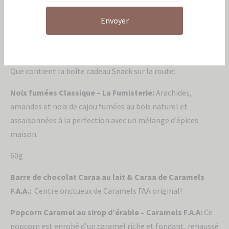
est parfaite pour satisfaire toutes les envies entre deux
arrêts.
Parce qu’un beau voyage commence toujours avec de
bonnes provisions!
Que contient la boîte cadeau Snack sur la route:
Noix fumées Classique – La Fumisterie:
Arachides,
Envoyer
amandes et noix de cajou fumées au bois naturel et
assaisonnées à la perfection avec un mélange d’épices
maison.
60g
Barre de chocolat Caraa au lait & Caraa de Caramels
F.A.A.:
Centre onctueux de Caramels FAA original!
Popcorn Caramel au sirop d’érable – Caramels F.A.A:
Ce
popcorn est enrobé d’un caramel riche et fondant, rehaussé