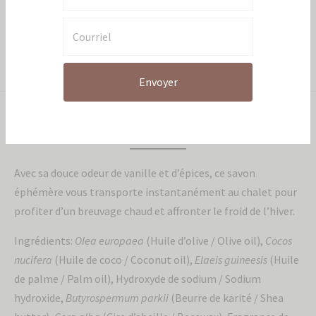
Catégories:
Articles individuels
,
Savons et bain
Partager
Envoyer
Description
Avec sa douce odeur de vanille et d’épices, ce savon
éphémère vous transporte instantanément au chalet pour
profiter d’un breuvage chaud et affronter le froid de l’hiver.
Ingrédients:
Olea europaea
(Huile d’olive / Olive oil),
Cocos
nucifera
(Huile de coco / Coconut oil),
Elaeis guineesis
(Huile
de palme / Palm oil), Hydroxyde de sodium / Sodium
hydroxide,
Butyrospermum parkii
(Beurre de karité / Shea