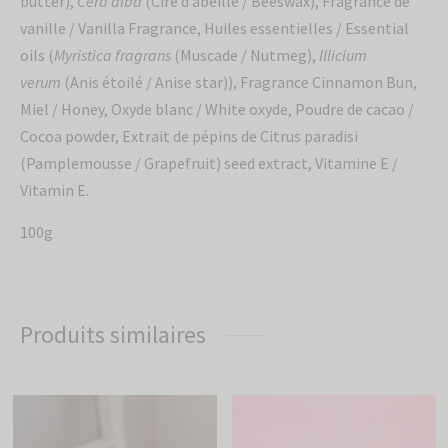
butter),
Cera alba
(Cire d’abeille / Beeswax), Fragrance de
vanille / Vanilla Fragrance, Huiles essentielles / Essential
oils (
Myristica fragrans
(Muscade / Nutmeg),
Illicium
verum
(Anis étoilé / Anise star)), Fragrance Cinnamon Bun,
Miel / Honey, Oxyde blanc / White oxyde, Poudre de cacao /
Cocoa powder, Extrait de pépins de Citrus paradisi
(Pamplemousse / Grapefruit) seed extract, Vitamine E /
Vitamin E.
100g
Produits similaires