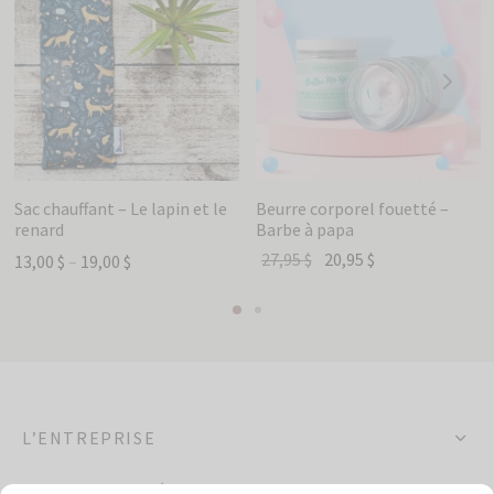
Sac chauffant – Le lapin et le
Beurre corporel fouetté –
renard
Barbe à papa
27,95
$
20,95
$
13,00
$
–
19,00
$
L’ENTREPRISE
OCCASIONS SPÉCIALES