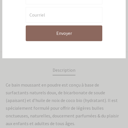
Catégories:
Enfants et Adolescents
,
Articles individuels
,
Noël
,
Noël
,
Soldes
Brand:
Caprice et Co
Partager
Envoyer
Description
Ce bain moussant en poudre est conçu à base de
surfactants naturels doux, de bicarbonate de soude
(apaisant) et d’huile de noix de coco bio (hydratant). Il est
spécialement formulé pour offrir de légères bulles
onctueuses, naturelles, doucement parfumées & du plaisir
aux enfants et adultes de tous âges.