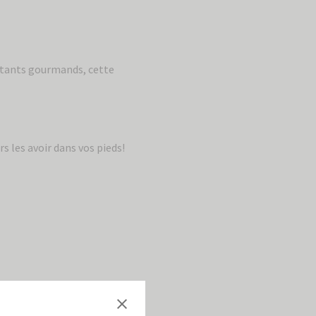
nstants gourmands, cette
s les avoir dans vos pieds!