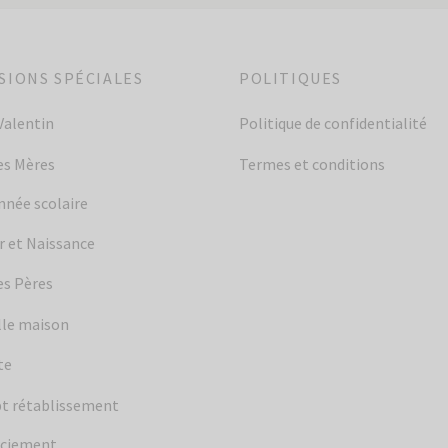
98,00
$
r au panier
Ajouter au panier
SIONS SPÉCIALES
POLITIQUES
Valentin
Politique de confidentialité
es Mères
Termes et conditions
année scolaire
 et Naissance
es Pères
le maison
te
t rétablissement
ciement