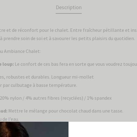
Description
re et de réconfort pour le chalet. Entre fraîcheur pétillante et i
 à prendre soin de soi et à savourer les petits plaisirs du quotidien.
au Ambiance Chalet:
e loup:
Le confort de ces bas fera en sorte que vous voudrez toujour
les, robustes et durables. Longueur mi-mollet
er par culbutage à basse température.
 20% nylon / 4% autres fibres (recyclées) / 1% spandex
aud:
Mettre le mélange pour chocolat chaud dans une tasse.
 de l’eau.