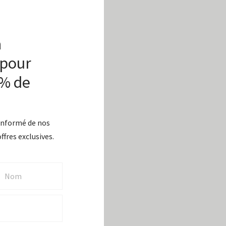
 et du pamplemousse avec ce
édients doux, il nettoie la
à
ribue au confort de la peau,
 pour
0% de
e par temps frisquet et du
 informé de nos
r, en nature.
ffres exclusives.
 bougies sont coulées à la