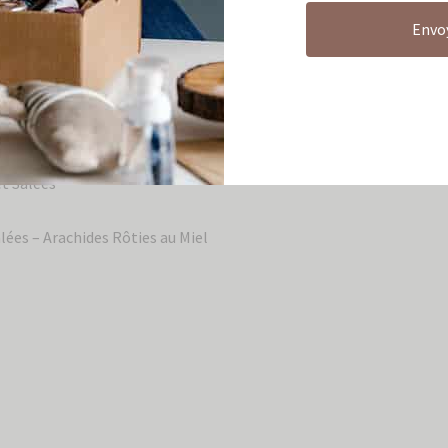
Envo
tterie:
Un mélange luxueux conçu pour ravir vos papilles et comb
e des saveurs sucrées, salées et croquantes, ce mix est idéal pou
 paradis tropical.
 :
t Salées
alées – Arachides Rôties au Miel