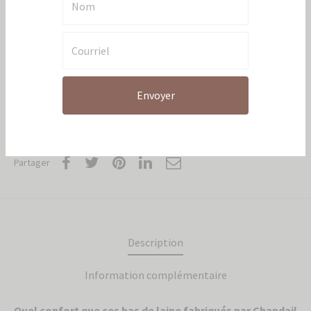
UGS :
N/A
Catégories:
Accessoires
,
Articles individuels
,
Plein air
,
Pour lui
Envoyer
Partager
Description
Information complémentaire
Quel confort que ces bas de laine fabriqués par Chandail