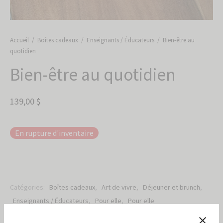
escent
s de souhaits
tême
réutilisables
delles
’année scolaire
les produits
Accueil
/
Boîtes cadeaux
/
Enseignants / Éducateurs
/
Bien-être au
quotidien
uner et brunch
ns et bain
sse
Bien-être au quotidien
ignants
nts et ados
age
139,00
$
nt
ce gourmet
pt rétablissement
mandes
s corporels
aite
En rupture d'inventaire
 air et barbecue
-déchet
er et Naissance
les produits
Catégories:
Boîtes cadeaux
,
Art de vivre
,
Déjeuner et brunch
,
Enseignants / Éducateurs
,
Pour elle
,
Pour elle