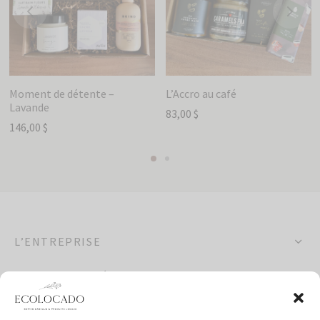
Moment de détente –
L’Accro au café
Lavande
83,00
$
146,00
$
L’ENTREPRISE
OCCASIONS SPÉCIALES
POLITIQUES