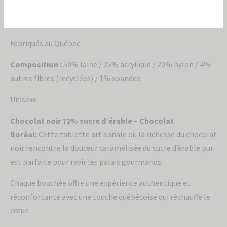
Laver à la machine et sécher par culbutage à basse
température.
Fabriqués au Québec
Envoyer
Composition :
50% laine / 25% acrylique / 20% nylon / 4%
autres fibres (recyclées) / 1% spandex
Unisexe
Chocolat noir 72% sucre d’érable – Chocolat
Boréal:
Cette tablette artisanale où la richesse du chocolat
noir rencontre la douceur caramélisée du sucre d’érable pur
est parfaite pour ravir les palais gourmands.
Chaque bouchée offre une expérience authentique et
réconfortante avec une touche québécoise qui réchauffe le
cœur.