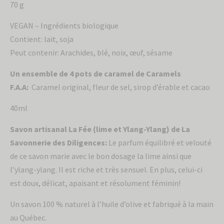
70 g
VEGAN – Ingrédients biologique
Contient: lait, soja
Peut contenir: Arachides, blé, noix, œuf, sésame
Un ensemble de 4 pots de caramel de Caramels
F.A.A:
Caramel original, fleur de sel, sirop d’érable et cacao
40ml
Savon artisanal La Fée (lime et Ylang-Ylang) de La
Savonnerie des Diligences:
Le parfum équilibré et velouté
de ce savon marie avec le bon dosage la lime ainsi que
l’ylang-ylang. Il est riche et très sensuel. En plus, celui-ci
est doux, délicat, apaisant et résolument féminin!
Un savon 100 % naturel à l’huile d’olive et fabriqué à la main
au Québec.