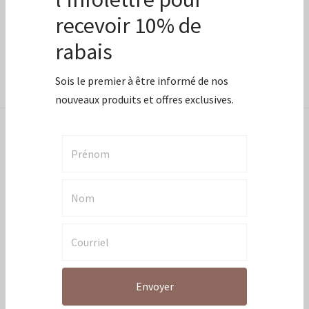
Catégories:
Boîtes cadeaux
,
Adolescent
,
Boîtes cadeaux prêtes à livrer
,
Gourmandes
,
Noël
,
Pour elle
Inscris-toi à
Partager
l'infolettre pour
recevoir 10% de
rabais
Description
Sois le premier à être informé de nos
nouveaux produits et offres exclusives.
Cette boîte cadeau est trop parfaite pour la personne qui a
la dent sucrée et qui veut se détendre bien au chaud!
B
as chauds de Chandail de loup:
Le confort de ces bas fera
en sorte que tu voudras toujours les avoir dans tes pieds!
Ils sont chauds, confortables, robustes et durables.
Longueur mi-mollet