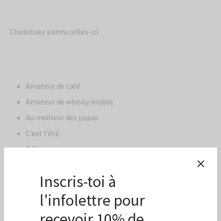
Choisissez parmi celles-ci!
Amateur de café
Amateur de whisky/érable
Au meilleur des papas
C’est l’été
Délice
Délice santé
Délicieux chai
Délicieux déjeuner
Douceur