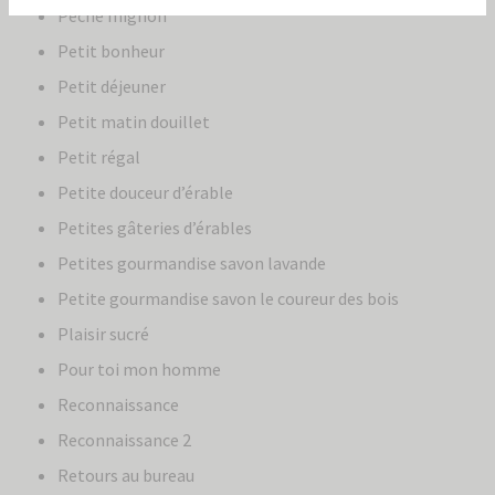
Péché mignon
Petit bonheur
Petit déjeuner
Petit matin douillet
Petit régal
Petite douceur d’érable
Petites gâteries d’érables
Petites gourmandise savon lavande
Petite gourmandise savon le coureur des bois
Plaisir sucré
Pour toi mon homme
Reconnaissance
Reconnaissance 2
Retours au bureau