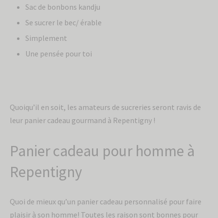
Sac de bonbons kandju
Se sucrer le bec/ érable
Simplement
Une pensée pour toi
Quoiqu’il en soit, les amateurs de sucreries seront ravis de
leur panier cadeau gourmand à Repentigny !
Panier cadeau pour homme à
Inscris-toi à
Repentigny
l'infolettre pour
recevoir 10% de
Quoi de mieux qu’un panier cadeau personnalisé pour faire
rabais
plaisir à son homme! Toutes les raison sont bonnes pour