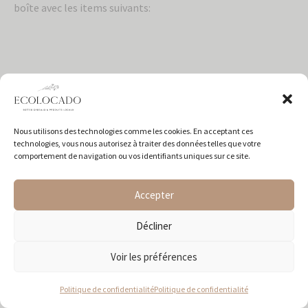
boîte avec les items suivants:
Bombe de bains
Savon en barre
Gel douche
Nous utilisons des technologies comme les cookies. En acceptant ces
technologies, vous nous autorisez à traiter des données telles que votre
Lotion pour les mains
comportement de navigation ou vos identifiants uniques sur ce site.
Lotion pour le corps
Lotion après rasage
Accepter
Déodorant Naturel
Décliner
sel de bain
Voir les préférences
Bougies
Tasse à café réutilisable
Politique de confidentialité
Politique de confidentialité
Tasse en céramique