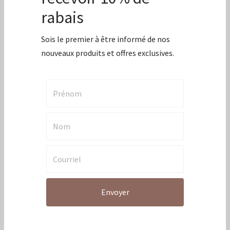
Du temps juste pour toi
Jamais sans mon BBQ
La méga boîte le temps des sucres
La p’tite cantine
Le café à l’honneur
Le temps des sucres
Le voyageurs
Le voyageur sac à savon mauve
Les plaisir de l’érable
Merci
Merci pour tout
Moment entres amis
Mordus du BBQ
Party de crêpes