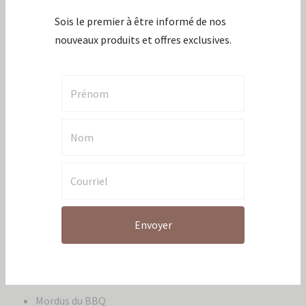
Douceur
Du temps juste pour toi
Jamais sans mon BBQ
La méga boîte le temps des sucres
La p’tite cantine
Le café à l’honneur
Le temps des sucres
Le voyageurs
Le voyageur sac à savon mauve
Les plaisir de l’érable
Merci
Merci pour tout
Moment entres amis
Mordus du BBQ