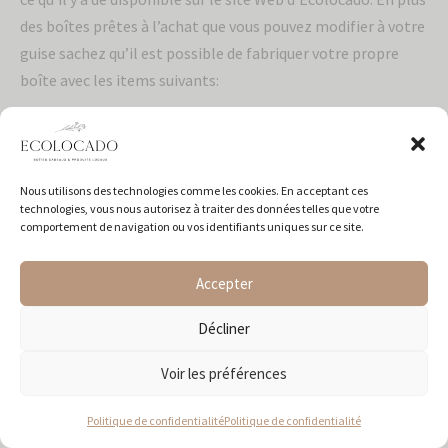
des boîtes prêtes à l’achat que vous pouvez modifier à votre
guise sachez qu’il est possible de fabriquer votre propre
boîte avec les items suivants:
Bombe de bains
Nous utilisons des technologies comme les cookies. En acceptant ces
technologies, vous nous autorisez à traiter des données telles que votre
Savon en barre
comportement de navigation ou vos identifiants uniques sur ce site.
Gel douche
Accepter
Lotion pour les mains
Lotion pour le corps
Décliner
Lotion après rasage
Voir les préférences
Déodorant Naturel
sel de bain
Politique de confidentialité
Politique de confidentialité
Bougies