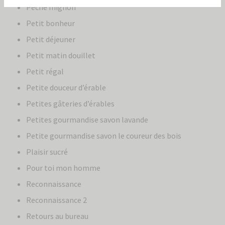
Péché mignon
Petit bonheur
Petit déjeuner
Petit matin douillet
Petit régal
Petite douceur d’érable
Petites gâteries d’érables
Petites gourmandise savon lavande
Petite gourmandise savon le coureur des bois
Plaisir sucré
Pour toi mon homme
Reconnaissance
Reconnaissance 2
Retours au bureau