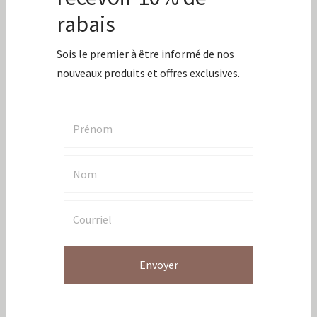
Du temps juste pour toi
Jamais sans mon BBQ
La méga boîte le temps des sucres
La p’tite cantine
Le café à l’honneur
Le temps des sucres
Le voyageurs
Le voyageur sac à savon mauve
Les plaisir de l’érable
Merci
Merci pour tout
Moment entres amis
Mordus du BBQ
Party de crêpes