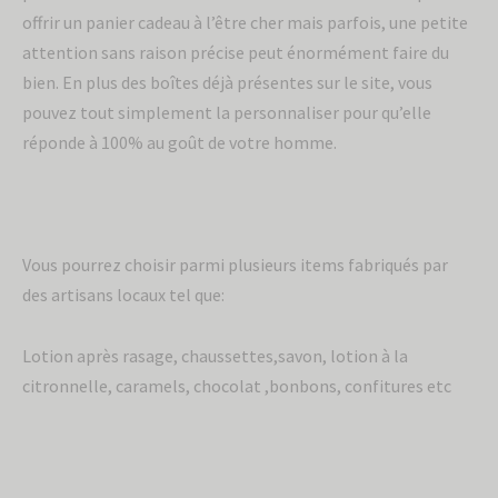
offrir un panier cadeau à l’être cher mais parfois, une petite
rabais
attention sans raison précise peut énormément faire du
bien. En plus des boîtes déjà présentes sur le site, vous
Sois le premier à être informé de nos
pouvez tout simplement la personnaliser pour qu’elle
nouveaux produits et offres exclusives.
réponde à 100% au goût de votre homme.
Vous pourrez choisir parmi plusieurs items fabriqués par
des artisans locaux tel que:
Lotion après rasage, chaussettes,savon, lotion à la
citronnelle, caramels, chocolat ,bonbons, confitures etc
Envoyer