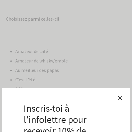
Choisissez parmi celles-ci!
Amateur de café
Amateur de whisky/érable
Au meilleur des papas
C’est l’été
Délice
Délice santé
Délicieux chai
Délicieux déjeuner
Douceur