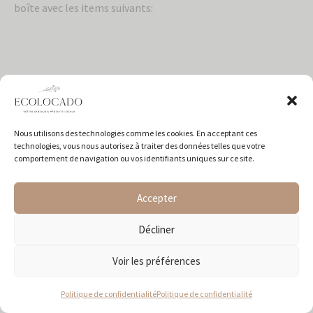
boîte avec les items suivants:
Bombe de bains
Savon en barre
Gel douche
Nous utilisons des technologies comme les cookies. En acceptant ces
technologies, vous nous autorisez à traiter des données telles que votre
Lotion pour les mains
comportement de navigation ou vos identifiants uniques sur ce site.
Lotion pour le corps
Lotion après rasage
Accepter
Déodorant Naturel
Décliner
sel de bain
Voir les préférences
Bougies
Tasse à café réutilisable
Politique de confidentialité
Politique de confidentialité
Tasse en céramique