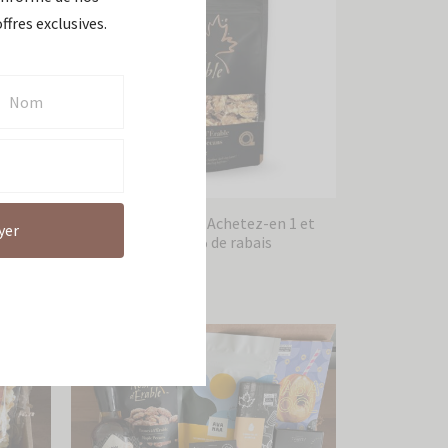
ffres exclusives.
Pacanes à l’érable – Achetez-en 1 et
yer
obtenez le 2e à 50% de rabais
12,50
$
–
18,75
$
Choix des options