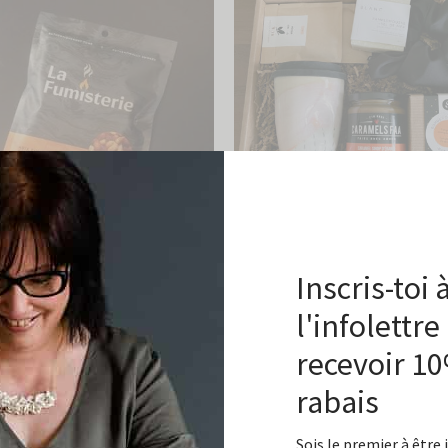
Pause bien méritée
129,00
$
Inscris-toi 
mées Classique – Achetez-en
evez-en un gratuitement!
Ajouter au panier
l'infolettre
recevoir 1
 au panier
rabais
Sois le premier à être