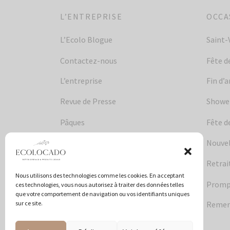
L’ENTREPRISE
OCCA
L’Ecolo Blogue
Saint-
Contactez-nous
Fête d
L’entreprise
Fin d’
Revue de Presse
Shower
Pâques
Fête d
Nouvel
Retrai
Nous utilisons des technologies comme les cookies. En acceptant
Promp
ces technologies, vous nous autorisez à traiter des données telles
que votre comportement de navigation ou vos identifiants uniques
sur ce site.
Remer