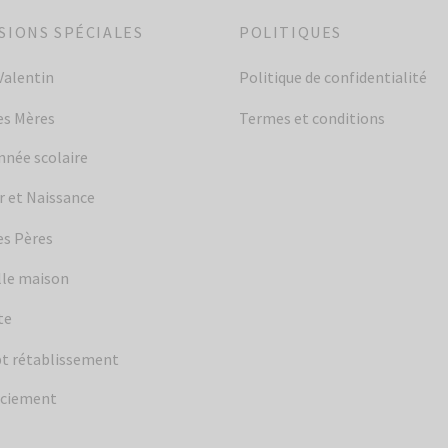
SIONS SPÉCIALES
POLITIQUES
Valentin
Politique de confidentialité
es Mères
Termes et conditions
année scolaire
 et Naissance
es Pères
le maison
te
t rétablissement
ciement