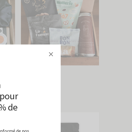
Snack pour la route
55,00
$
à
Ajouter au panier
 pour
0% de
 informé de nos