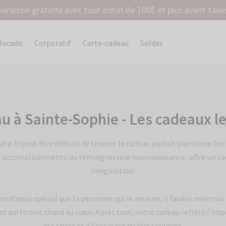
ivraison gratuite avec tout achat de 100$ et plus avant taxe
olocado
Corporatif
Carte-cadeau
Soldes
 à Sainte-Sophie - Les cadeaux le
e. Il peut être difficile de trouver le cadeau parfait parmi une foul
 accomplissements ou témoigner une reconnaissance, offrir un cade
imagination.
e d’aussi spécial que la personne qui le recevra, il faudra miser sur 
et qui feront chaud au cœur. Après tout, votre cadeau reflète l’im
est chère et à l’occasion qu’elle souligne.