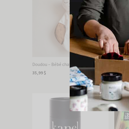
Doudou – Bébé chat Sammy
Confit 
35,99
$
7,95
$
Ajouter au panier
Ajouter