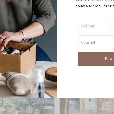
nouveaux produits et o
Bougie Mid-Century – Pomme
d’oignons caramélisés
Envo
18,00
$
Ajouter au panier
 au panier