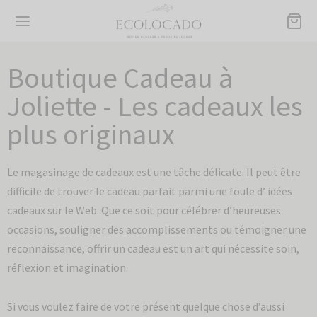
Boutique Cadeau à
Joliette - Les cadeaux les
plus originaux
Retour
Retour
Retour
Retour
Retour
Retour
Le magasinage de cadeaux est une tâche délicate. Il peut être
TIQUE
TES CADEAUX
DUITS INDIVIDUELS
ASIONS
LECTION ECOLOCADO
PORATIF
difficile de trouver le cadeau parfait parmi une foule d’ idées
cadeaux sur le Web. Que ce soit pour célébrer d’heureuses
es cadeaux
r homme
ection Ecolocado
versaire
delles
s prêtes à livrer
occasions, souligner des accomplissements ou témoigner une
reconnaissance, offrir un cadeau est un art qui nécessite soin,
its individuels
 femme
ssoires
 des mères
ies-tout
cles promotionnels
réflexion et imagination.
sions
e vivre
des pères
ettes démaquillantes
ission
Si vous voulez faire de votre présent quelque chose d’aussi