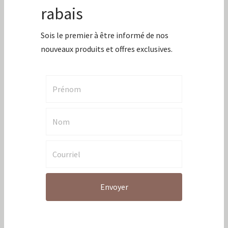
Inscris-toi à
l'infolettre pour
recevoir 10% de
rabais
Sois le premier à être informé de nos
nouveaux produits et offres exclusives.
Saveurs du matin
Bord de piscine
80,00
$
48,00
$