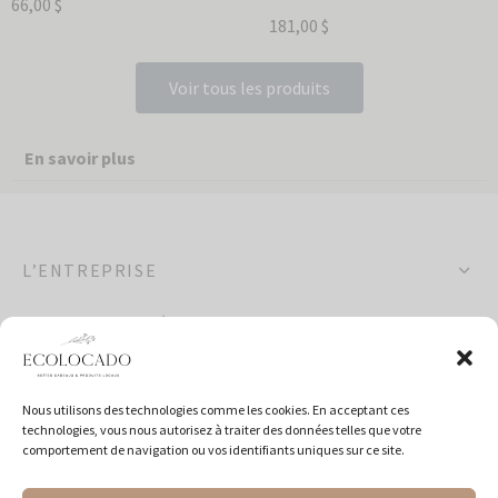
66,00
$
181,00
$
Voir tous les produits
En savoir plus
L’ENTREPRISE
OCCASIONS SPÉCIALES
POLITIQUES
Nous utilisons des technologies comme les cookies. En acceptant ces
technologies, vous nous autorisez à traiter des données telles que votre
SUIVEZ-NOUS
comportement de navigation ou vos identifiants uniques sur ce site.