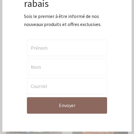
Inscris-toi à
l'infolettre pour
recevoir 10% de
rabais
Sois le premier à être informé de nos
nouveaux produits et offres exclusives.
Saveurs du matin
Bord de piscine
80,00
$
48,00
$