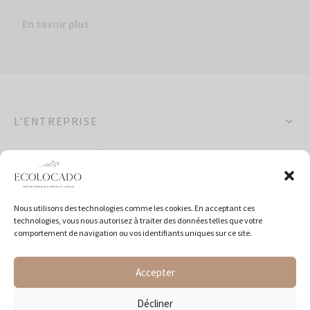
En savoir plus
L’ENTREPRISE
OCCASIONS SPÉCIALES
POLITIQUES
Nous utilisons des technologies comme les cookies. En acceptant ces
technologies, vous nous autorisez à traiter des données telles que votre
SUIVEZ-NOUS
comportement de navigation ou vos identifiants uniques sur ce site.
Accepter
Décliner