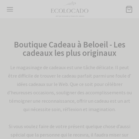
Boutique Cadeau à Beloeil - Les
cadeaux les plus originaux
Retour
Retour
Retour
Retour
Retour
Retour
Le magasinage de cadeaux est une tâche délicate. Il peut
être difficile de trouver le cadeau parfait parmi une foule d’
TIQUE
TES CADEAUX
DUITS INDIVIDUELS
ASIONS
LECTION ECOLOCADO
PORATIF
idées cadeaux sur le Web. Que ce soit pour célébrer
d’heureuses occasions, souligner des accomplissements ou
es cadeaux
r homme
ection Ecolocado
versaire
delles
s prêtes à livrer
témoigner une reconnaissance, offrir un cadeau est un art
qui nécessite soin, réflexion et imagination.
its individuels
 femme
ssoires
 des mères
ies-tout
cles promotionnels
Si vous voulez faire de votre présent quelque chose d’aussi
sions
e vivre
des pères
ettes démaquillantes
ission
spécial que la personne qui le recevra, il faudra miser sur