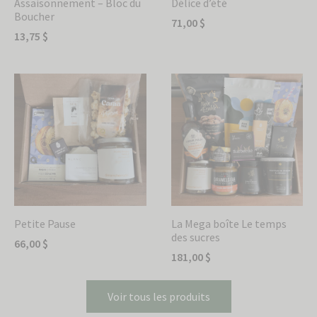
Assaisonnement – Bloc du
Délice d’été
Boucher
71,00
$
13,75
$
Petite Pause
La Mega boîte Le temps
des sucres
66,00
$
181,00
$
Voir tous les produits