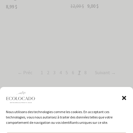
12,00
$
9,00
$
8,99
$
← Préc
1
2
3
4
5
6
7
8
Suivant →
Nous utilisons des technologies comme les cookies. En acceptant ces
technologies, vous nous autorisez à traiter des données telles que votre
comportement de navigation ou vos identifiants uniques sur ce site.