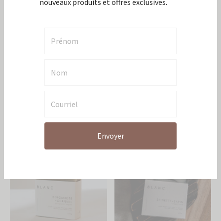
En rupture de stock
rabais
Sois le premier à être informé de nos
nouveaux produits et offres exclusives.
Sauce piquante – Chêne
Savon artisanal – Le coureur
Réaction
des bois
12,99
$
7,99
$
En rupture de stock
Envoyer